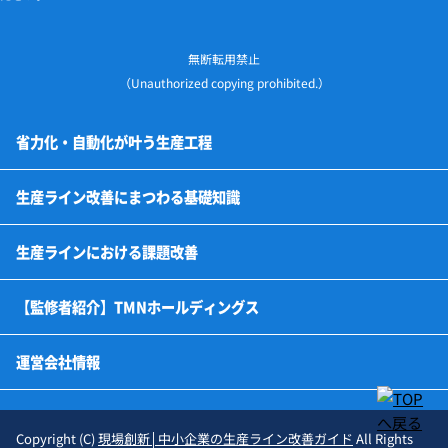
無断転用禁止
（Unauthorized copying prohibited.）
省力化・自動化が叶う生産工程
形状加工の自動化
塗装・洗浄の自動化
組立の自動化
部品供給の自動化
検査の自動化
梱包の自動化
搬送の自動化
圧入の自動化
板金の自動化
計量の自動化
部品選別の自動化
生産ライン改善にまつわる基礎知識
チョコ停とは？発生原因と改善方法を解説
工場における人手不足の原因とは？
ボトルネック工程の見つけ方
生産ライン改善コンサル
生産ラインとは？
生産ラインを自動化する目的とポイント
生産ラインを自動化するメリット・デメリット
生産ラインを自動化する際の注意点
生産ライン改善点を見つける工場診断
生産ラインと製造ラインの違い
トヨタ生産方式（TPS）からみる生産ライン改善
生産ラインの種類と構成要素
生産ラインのレイアウト設計
生産ラインにおける課題改善
工場における作業のばらつき
不良品率の改善方法
生産ラインの教育不足
生産ラインの異物混入対策
生産ラインの発注過多
生産ラインの棚卸誤差
生産ラインのピッキングミス
生産ラインの受入検査仕様誤解
生産ラインのトレーサビリティ欠落
生産ラインの測定データ入力ミス
生産ラインの合否判定ミス
生産ラインの在庫引当ミス
生産ラインのラベル貼付先間違い
生産ラインの品番取り違え
生産ラインの標準書未整備
生産ラインの設定値誤入力
生産ラインの型替えミス
生産ラインのトルク不足
生産ラインの手順逸脱
生産ラインの逆挿入
生産ラインの照明不足
生産ラインの教育不足
生産ラインに潜む「無駄な作業」
【監修者紹介】TMNホールディングス
運営会社情報
Copyright (C)
現場創新│中小企業の生産ライン改善ガイド
All Rights