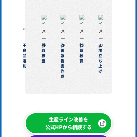
不
引
改
社
工
良
取
善
員
場
品
検
報
教
立
選
査
告
育
ち
別
書
上
作
げ
成
生産ライン改善を
公式HPから相談する