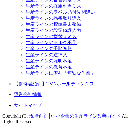
生産ラインの在庫引当ミス
生産ラインのラベル貼付先間違い
生産ラインの品番取り違え
生産ラインの標準書未整備
生産ラインの設定値誤入力
生産ラインの型替えミス
生産ラインのトルク不足
生産ラインの手順逸脱
生産ラインの逆挿入
生産ラインの照明不足
生産ラインの教育不足
生産ラインに潜む「無駄な作業」
【監修者紹介】TMNホールディングス
運営会社情報
サイトマップ
Copyright (C)
現場創新│中小企業の生産ライン改善ガイド
All
Rights Reserved.