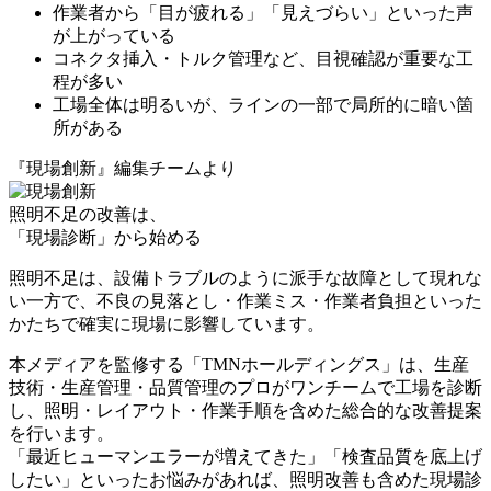
作業者から「目が疲れる」「見えづらい」といった声
が上がっている
コネクタ挿入・トルク管理など、目視確認が重要な工
程が多い
工場全体は明るいが、ラインの一部で局所的に暗い箇
所がある
『現場創新』編集チームより
照明不足の改善は、
「現場診断」から始める
照明不足は、設備トラブルのように派手な故障として現れな
い一方で、
不良の見落とし・作業ミス・作業者負担といった
かたちで確実に現場に影響
しています。
本メディアを監修する「TMNホールディングス」は、
生産
技術・生産管理・品質管理のプロがワンチームで工場を診断
し、照明・レイアウト・作業手順を含めた総合的な改善提案
を行います。
「最近ヒューマンエラーが増えてきた」「検査品質を底上げ
したい」といったお悩みがあれば、照明改善も含めた現場診