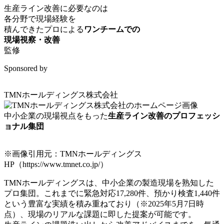
生産ライン改善に必要なのは
各分野で現場経験を
積んできたプロによる
ワンチームでの
現場視察・改善
監修
Sponsored by
TMNホールディングス株式会社
中小企業の現場視点をもった
生産ライン改善の
プロフェッシ
ョナル集団
※画像引用元：TMNホールディングス
HP（https://www.tmnet.co.jp/）
TMNホールディングスは、中小企業の製造現場を熟知した
プロ集団。これまでに
緊急対応17,280件、預かり検査1,440件
という豊富な実績を積み重ねており（※2025年5月7日時
点）、現場のリアルな課題に即した提案が可能です。