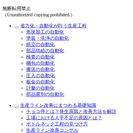
無断転用禁止
（Unauthorized copying prohibited.）
省力化・自動化が叶う生産工程
形状加工の自動化
塗装・洗浄の自動化
組立の自動化
部品供給の自動化
検査の自動化
梱包の自動化
搬送の自動化
圧入の自動化
板金の自動化
計量の自動化
部品選別の自動化
生産ライン改善にまつわる基礎知識
チョコ停とは？発生原因と改善方法を解説
工場における人手不足の原因とは？
ボトルネック工程の見つけ方
生産ライン改善コンサル