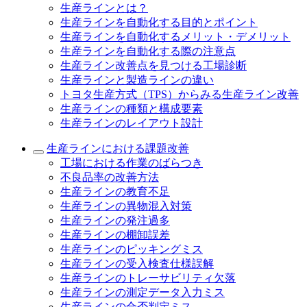
生産ラインとは？
生産ラインを自動化する目的とポイント
生産ラインを自動化するメリット・デメリット
生産ラインを自動化する際の注意点
生産ライン改善点を見つける工場診断
生産ラインと製造ラインの違い
トヨタ生産方式（TPS）からみる生産ライン改善
生産ラインの種類と構成要素
生産ラインのレイアウト設計
生産ラインにおける課題改善
工場における作業のばらつき
不良品率の改善方法
生産ラインの教育不足
生産ラインの異物混入対策
生産ラインの発注過多
生産ラインの棚卸誤差
生産ラインのピッキングミス
生産ラインの受入検査仕様誤解
生産ラインのトレーサビリティ欠落
生産ラインの測定データ入力ミス
生産ラインの合否判定ミス