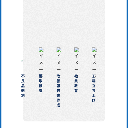
不
引
改
社
工
良
取
善
員
場
品
検
報
教
立
選
査
告
育
ち
別
書
上
作
げ
成