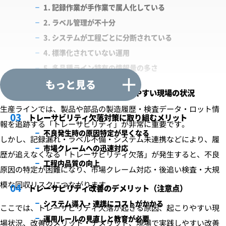
1. 記録作業が手作業で属人化している
2. ラベル管理が不十分
3. システムが工程ごとに分断されている
4. 標準化されていない運用
5. 多品種ライン特有の情報量の多さ
もっと見る
トレーサビリティ欠落が起こりやすい現場の状況
生産ラインでは、製品や部品の製造履歴・検査データ・ロット情
トレーサビリティ欠落対策に取り組むメリット
報を追跡する「トレーサビリティ」が非常に重要です。
不良発生時の原因特定が早くなる
しかし、記録漏れ・ラベル不備・システム未連携などにより、履
市場クレームへの迅速対応
歴が追えなくなる「トレーサビリティ欠落」が発生すると、不良
工程内品質の向上
原因の特定が困難になり、市場クレーム対応・後追い検査・大規
模な回収リスクにつながります。
トレーサビリティ改善のデメリット（注意点）
システム導入・連携にコストがかかる
ここでは、トレーサビリティ欠落が起きる原因、起こりやすい現
運用ルールの見直しと教育が必要
場状況、改善のメリット・デメリット、現場で実践しやすい改善