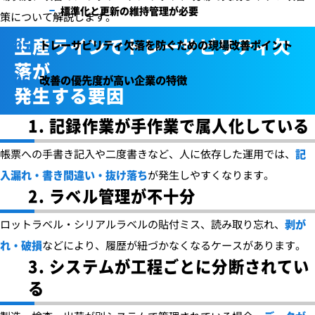
標準化と更新の維持管理が必要
策について解説します。
生産ラインでトレーサビリティ欠
トレーサビリティ欠落を防ぐための現場改善ポイント
落が
改善の優先度が高い企業の特徴
発生する要因
1. 記録作業が手作業で属人化している
帳票への手書き記入や二度書きなど、人に依存した運用では、
記
入漏れ・書き間違い・抜け落ち
が発生しやすくなります。
2. ラベル管理が不十分
ロットラベル・シリアルラベルの貼付ミス、読み取り忘れ、
剥が
れ・破損
などにより、履歴が紐づかなくなるケースがあります。
3. システムが工程ごとに分断されてい
る