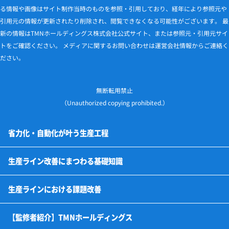
る情報や画像はサイト制作当時のものを参照・引用しており、経年により参照元や
引用元の情報が更新されたり削除され、閲覧できなくなる可能性がございます。 最
新の情報はTMNホールディングス株式会社公式サイト、または参照元・引用元サイ
トをご確認ください。 メディアに関するお問い合わせは運営会社情報からご連絡く
ださい。
無断転用禁止
（Unauthorized copying prohibited.）
省力化・自動化が叶う生産工程
形状加工の自動化
塗装・洗浄の自動化
組立の自動化
部品供給の自動化
検査の自動化
梱包の自動化
搬送の自動化
圧入の自動化
板金の自動化
計量の自動化
部品選別の自動化
生産ライン改善にまつわる基礎知識
チョコ停とは？発生原因と改善方法を解説
工場における人手不足の原因とは？
ボトルネック工程の見つけ方
生産ライン改善コンサル
生産ラインとは？
生産ラインを自動化する目的とポイント
生産ラインを自動化するメリット・デメリット
生産ラインを自動化する際の注意点
生産ライン改善点を見つける工場診断
生産ラインと製造ラインの違い
トヨタ生産方式（TPS）からみる生産ライン改善
生産ラインの種類と構成要素
生産ラインのレイアウト設計
生産ラインにおける課題改善
工場における作業のばらつき
不良品率の改善方法
生産ラインの教育不足
生産ラインの異物混入対策
生産ラインの発注過多
生産ラインの棚卸誤差
生産ラインのピッキングミス
生産ラインの受入検査仕様誤解
生産ラインのトレーサビリティ欠落
生産ラインの測定データ入力ミス
生産ラインの合否判定ミス
生産ラインの在庫引当ミス
生産ラインのラベル貼付先間違い
生産ラインの品番取り違え
生産ラインの標準書未整備
生産ラインの設定値誤入力
生産ラインの型替えミス
生産ラインのトルク不足
生産ラインの手順逸脱
生産ラインの逆挿入
生産ラインの照明不足
生産ラインの教育不足
生産ラインに潜む「無駄な作業」
【監修者紹介】TMNホールディングス